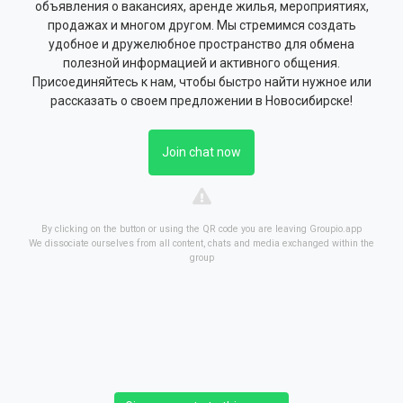
объявления о вакансиях, аренде жилья, мероприятиях,
продажах и многом другом. Мы стремимся создать
удобное и дружелюбное пространство для обмена
полезной информацией и активного общения.
Присоединяйтесь к нам, чтобы быстро найти нужное или
рассказать о своем предложении в Новосибирске!
Join chat now
By clicking on the button or using the QR code you are leaving Groupio.app
We dissociate ourselves from all content, chats and media exchanged within the
group