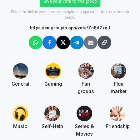
Give your vote to this group
Place the link in your group description to appear at the top of search
results.
https://en.groupio.app/vote/ZnBdZxqJ
General
Gaming
Fan
Flea
groups
market
Music
Self-Help
Series &
Friendship
Movies