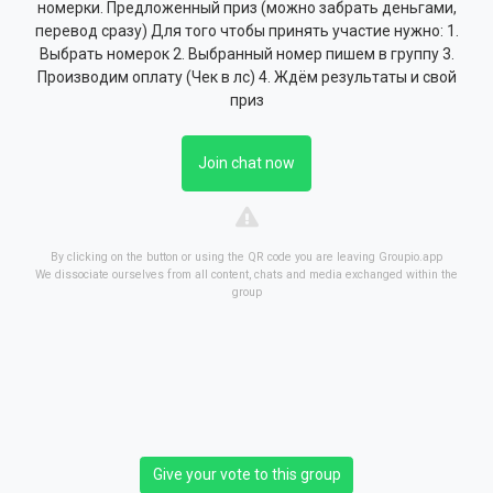
номерки. Предложенный приз (можно забрать деньгами,
перевод сразу) Для того чтобы принять участие нужно: 1.
Выбрать номерок 2. Выбранный номер пишем в группу 3.
Производим оплату (Чек в лс) 4. Ждём результаты и свой
приз
Join chat now
By clicking on the button or using the QR code you are leaving Groupio.app
We dissociate ourselves from all content, chats and media exchanged within the
group
Give your vote to this group