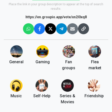
Place the link in your group description to appear at the top of search
results.
https://en.groupio.app/vote/xn2l0xq8
General
Gaming
Fan
Flea
groups
market
Music
Self-Help
Series &
Friendship
Movies